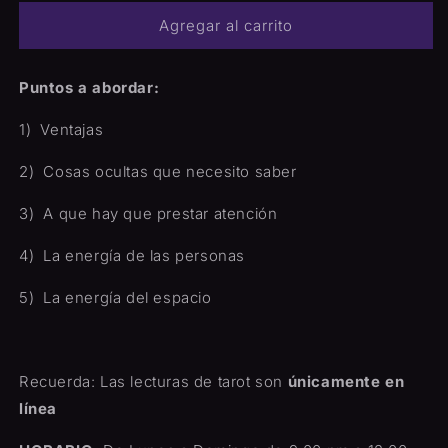
sobre
sobre
Agregar al carrito
mi
mi
lugar
lugar
de
de
Puntos a abordar:
Trabajo
Trabajo
1)
Ventajas
2)
Cosas ocultas que necesito saber
3)
A que hay que prestar atención
4)
La energía de las personas
5)
La energía del espacio
Recuerda: Las lecturas de tarot son
únicamente en
línea