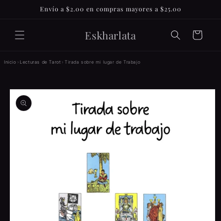
Ir
Envío a $2.00 en compras mayores a $25.00
directamente
al contenido
Eskharlata
Carrito
Inicio
›
Lecturas de Tarot
›
Tirada sobre mi lugar de Trabajo
Ir
directamente
a la
información
del producto