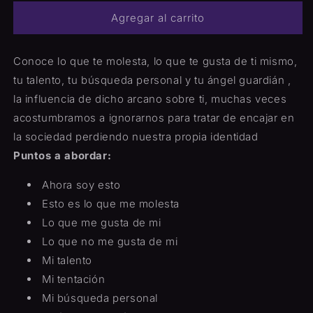
Percepción
Percepción
Agregar al carrito
de
de
mi
mi
mismo
mismo
Conoce lo que te molesta, lo que te gusta de ti mismo,
(Autoconocimiento)
(Autoconocimiento)
tu talento, tu búsqueda personal y tu ángel guardián ,
la influencia de dicho arcano sobre ti, muchas veces
acostumbramos a ignorarnos para tratar de encajar en
la sociedad perdiendo nuestra propia identidad
Puntos a abordar:
Ahora soy esto
Esto es lo que me molesta
Lo que me gusta de mi
Lo que no me gusta de mi
Mi talento
Mi tentación
Mi búsqueda personal