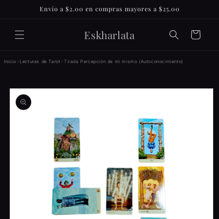
Ir
Envío a $2.00 en compras mayores a $25.00
directamente
al contenido
Eskharlata
Carrito
Inicio
›
Lecturas de Tarot
›
Tirada Percepción de mi mismo (Autoconocimiento)
Ir
directamente
a la
información
del producto