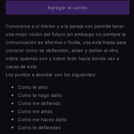
del
del
Agregar al carrito
amor,
amor,
dolor
dolor
y
y
Conocerse a si mismo y a la pareja nos permite tener
defensa
defensa
una mejor visión del futuro sin embargo no siempre la
(Amor)
(Amor)
comunicación es efectiva o fluida, usa esta tirada para
conocer como se defienden, aman y dañan al otro,
sobre quienes son y sobre todo hacia donde van a
causa de esto
Los puntos a abordar son los siguientes:
Como te amo
Como te hago daño
Como me defiendo
Como me amas
Como me haces daño
Como te defiendes