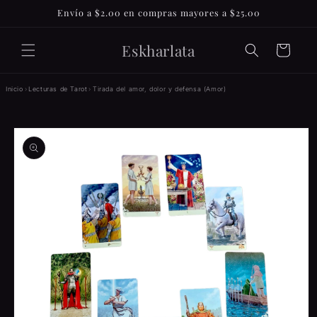
Ir
Envío a $2.00 en compras mayores a $25.00
directamente
al contenido
Eskharlata
Carrito
Inicio
›
Lecturas de Tarot
›
Tirada del amor, dolor y defensa (Amor)
Ir
directamente
a la
información
del producto