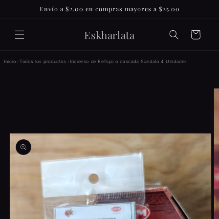
Ir
Envío a $2.00 en compras mayores a $25.00
directamente
al contenido
Eskharlata
Carrito
Inicio
›
Todos los productos
›
Incienso de Reflujo o cascada Sandalo 4 Unidades
Ir
directamente
a la
información
del producto