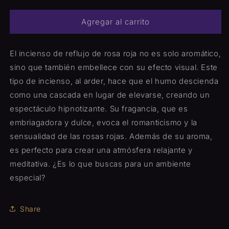
Incienso
Incienso
de
de
Agregar al carrito
Reflujo
Reflujo
o
o
cascada
cascada
El incienso de reflujo de rosa roja no es solo aromático,
Sandalo
Sandalo
sino que también embellece con su efecto visual. Este
4
4
tipo de incienso, al arder, hace que el humo descienda
Unidades
Unidades
como una cascada en lugar de elevarse, creando un
espectáculo hipnotizante. Su fragancia, que es
embriagadora y dulce, evoca el romanticismo y la
sensualidad de las rosas rojas. Además de su aroma,
es perfecto para crear una atmósfera relajante y
meditativa. ¿Es lo que buscas para un ambiente
especial?
Share