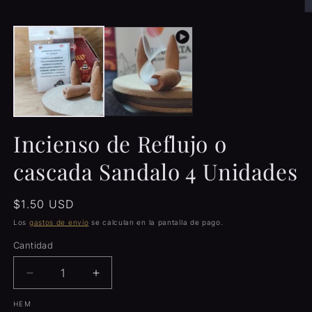
una
ventana
Ab
modal
e
m
2
e
u
v
m
Incienso de Reflujo o
cascada Sandalo 4 Unidades
Precio
$1.50 USD
habitual
Los
gastos de envío
se calculan en la pantalla de pago.
Cantidad
Cantidad
Reducir
Aumentar
cantidad
cantidad
HEM
para
para