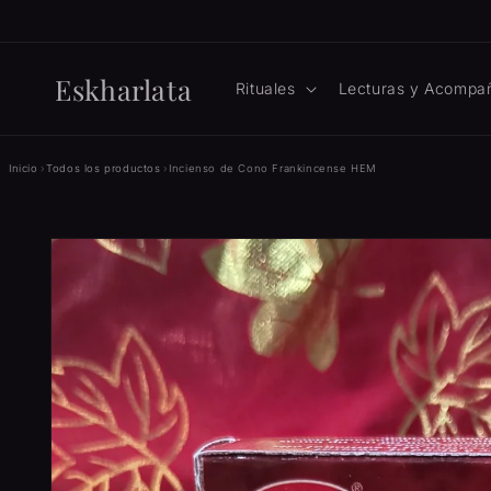
Ir
directamente
al contenido
Eskharlata
Rituales
Lecturas y Acompa
Inicio
›
Todos los productos
›
Incienso de Cono Frankincense HEM
Ir
directamente
a la
información
del producto