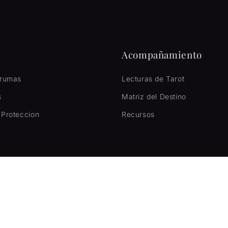
Acompañamiento
Brumas
Lecturas de Tarot
s
Matriz del Destino
 Proteccion
Recursos