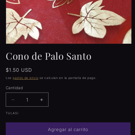
Abrir
elemento
Cono de Palo Santo
multimedia
1
en
una
Precio
$1.50 USD
ventana
habitual
modal
Los
gastos de envío
se calculan en la pantalla de pago.
Cantidad
Cantidad
Reducir
Aumentar
cantidad
cantidad
TULASI
para
para
Cono
Cono
de
de
Agregar al carrito
Palo
Palo