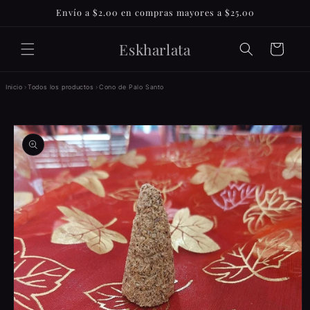
Ir
Envío a $2.00 en compras mayores a $25.00
directamente
al contenido
Eskharlata
Carrito
Inicio
›
Todos los productos
›
Cono de Palo Santo
Ir
directamente
a la
información
del producto