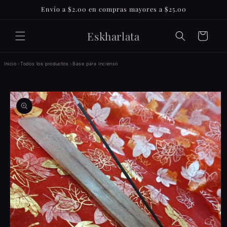
Ir
Envío a $2.00 en compras mayores a $25.00
directamente
al contenido
Eskharlata
Carrito
Inicio
›
Todos los productos
›
Base para Incienso
Ir
directamente
a la
información
del producto