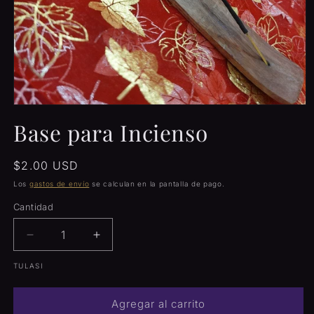
Abrir
elemento
Base para Incienso
multimedia
1
en
una
Precio
$2.00 USD
ventana
habitual
modal
Los
gastos de envío
se calculan en la pantalla de pago.
Cantidad
Cantidad
Reducir
Aumentar
cantidad
cantidad
TULASI
para
para
Base
Base
para
para
Agregar al carrito