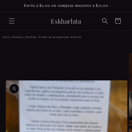
Ir
Envío a $2.00 en compras mayores a $25.00
directamente
al contenido
Eskharlata
Carrito
Inicio
›
Aceites y Brumas
›
Aceite de prosperidad de Bune
Ir
directamente
a la
información
del producto