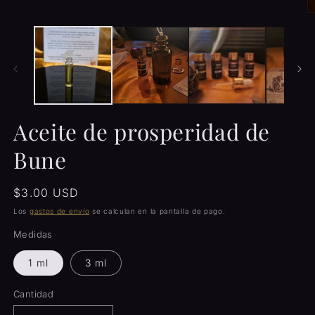
una
ventana
Ab
modal
e
m
2
e
u
v
m
Aceite de prosperidad de
Bune
Precio
$3.00 USD
habitual
Los
gastos de envío
se calculan en la pantalla de pago.
Medidas
1 ml
3 ml
Cantidad
Cantidad