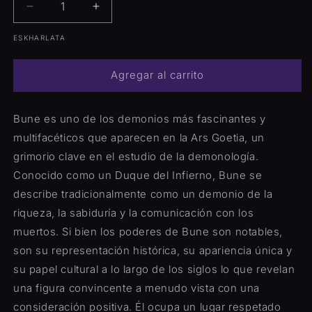
Reducir
Aumentar
cantidad
cantidad
ESKHARLATA
para
para
Aceite
Aceite
de
de
Agregar al carrito
prosperidad
prosperidad
de
de
Bune
Bune
Bune es uno de los demonios más fascinantes y
multifacéticos que aparecen en la Ars Goetia, un
grimorio clave en el estudio de la demonología.
Conocido como un Duque del Infierno, Bune se
describe tradicionalmente como un demonio de la
riqueza, la sabiduría y la comunicación con los
muertos. Si bien los poderes de Bune son notables,
son su representación histórica, su apariencia única y
su papel cultural a lo largo de los siglos lo que revelan
una figura convincente a menudo vista con una
consideración positiva. Él ocupa un lugar respetado