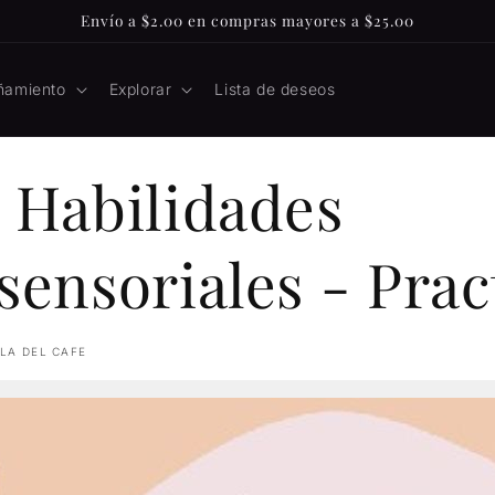
Envío a $2.00 en compras mayores a $25.00
ñamiento
Explorar
Lista de deseos
 Habilidades
sensoriales - Prac
 LA DEL CAFE