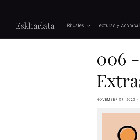
Ir
directamente
al contenido
Eskharlata
Rituales
Lecturas y Acompa
006 -
Extra
NOVEMBER 09, 2023 -