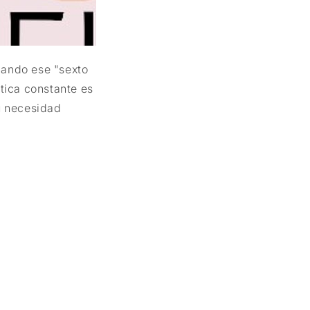
lando ese "sexto
ctica constante es
u necesidad