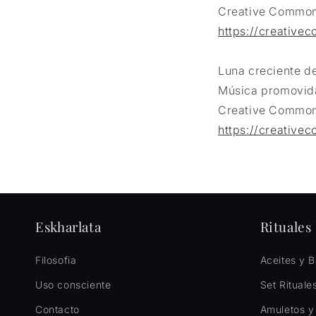
Creative Common
https://creativec
Luna creciente de
Música promovid
Creative Common
https://creativec
Eskharlata
Rituales
Filosofia
Aceites y 
Uso consciente
Set Rituale
Contacto
Amuletos y