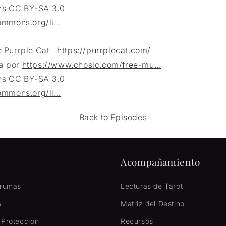
s CC BY-SA 3.0
ommons.org/li...
 Purrple Cat |
https://purrplecat.com/
a por
https://www.chosic.com/free-mu...
s CC BY-SA 3.0
ommons.org/li...
Back to Episodes
Acompañamiento
Brumas
Lecturas de Tarot
s
Matriz del Destino
 Proteccion
Recursos